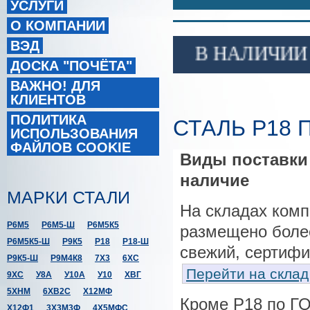
УСЛУГИ
О КОМПАНИИ
ВЭД
В НАЛИЧИИ СТА
ДОСКА "ПОЧЁТА"
ВАЖНО! ДЛЯ
КЛИЕНТОВ
ПОЛИТИКА
СТАЛЬ Р18 П
ИСПОЛЬЗОВАНИЯ
ФАЙЛОВ COOKIE
Виды поставки 
наличие
МАРКИ СТАЛИ
На складах ком
Р6М5
Р6М5-Ш
Р6М5К5
размещено более
Р6М5К5-Ш
Р9К5
Р18
Р18-Ш
свежий, сертифи
Р9К5-Ш
Р9М4К8
7Х3
6ХС
Перейти на склад
9ХС
У8А
У10А
У10
ХВГ
5ХНМ
6ХВ2С
Х12МФ
Кроме Р18 по ГО
Х12Ф1
3Х3М3Ф
4Х5МФС