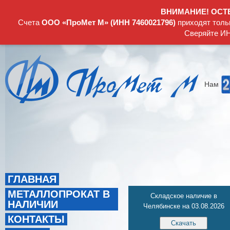
ВНИМАНИЕ! ОСТ
Счета
ООО «ПроМет М» (ИНН 7460021796)
приходят толь
Сверяйте ИН
Нам
ГЛАВНАЯ
МЕТАЛЛОПРОКАТ В
Складское наличие в
НАЛИЧИИ
Челябинске на 03.08.2026
КОНТАКТЫ