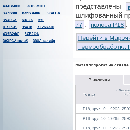
представлены:
4Х4ВМФС
5Х3В3МФС
3Х2В8Ф
6Х6В3МФС
30ХГСА
шлифованный п
35ХГСА
60С2А
65Г
,
.
77
полоса Р18
ШХ15-В
95Х18
Х12МФ-Ш
4Х5В2ФС
5ХВ2СФ
Перейти в Марочн
30ХГСА калиб
38ХА калибр
Термообработка 
Металлопрокат на складе
В наличии
г. Челяби
Товар
8 (3
Р18, круг 10, 19265, 2590
Р18, круг 10, 19265, 2590
Р18, круг 10, 19265, 2590