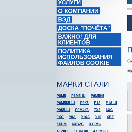
УСЛУГИ
О КОМПАНИИ
ВЭД
ДОСКА "ПОЧЁТА"
ВАЖНО! ДЛЯ
КЛИЕНТОВ
П
ПОЛИТИКА
ИСПОЛЬЗОВАНИЯ
Ск
ФАЙЛОВ COOKIE
Ме
МАРКИ СТАЛИ
Р6М5
Р6М5-Ш
Р6М5К5
Р6М5К5-Ш
Р9К5
Р18
Р18-Ш
Р9К5-Ш
Р9М4К8
7Х3
6ХС
9ХС
У8А
У10А
У10
ХВГ
5ХНМ
6ХВ2С
Х12МФ
Х12Ф1
3Х3М3Ф
4Х5МФС