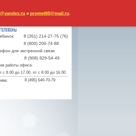
@yandex.ru
и
promet60@mail.ru
.
ябинск:
8 (351) 214-27-75 (76)
8 (800) 200-74-88
ефон для экстренной связи:
8 (908) 829-54-49
им работы офиса:
т с 8.00 до 17.00, пт с 8.00 до 16.00
ква:
8 (495) 640-70-79