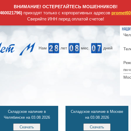
ВНИМАНИЕ! ОСТЕРЕГАЙТЕСЬ МОШЕННИКОВ!
60021796)
приходят только с корпоративных адресов
promet60
Сверяйте ИНН перед оплатой счетов!
Чел
Нам
лет
мес.
дней
Тел
Реж
пн-ч
Мос
Складское наличие в
Складское наличие в Москве
Челябинске на 03.08.2026
на 03.08.2026