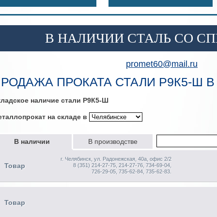
В НАЛИЧИИ СТАЛЬ СО СПЕЦ
promet60@mail.ru
РОДАЖА ПРОКАТА СТАЛИ Р9К5-Ш В
ладское наличие стали Р9К5-Ш
таллопрокат на складе в
В наличии
В производстве
г. Челябинск, ул. Радонежская, 40а, офис 2/2
Товар
8 (351) 214-27-75, 214-27-76, 734-69-04,
726-29-05, 735-62-84, 735-62-83.
Товар