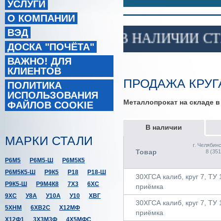
УСЛУГИ
О КОМПАНИИ
ВЭД
В НАЛИЧИИ СТАЛЬ СО
ДОСКА "ПОЧЁТА"
ВАЖНО! ДЛЯ
КЛИЕНТОВ
ПРОДАЖА КРУГА
ПОЛИТИКА
ИСПОЛЬЗОВАНИЯ
Металлопрокат на складе 
ФАЙЛОВ COOKIE
В наличии
МАРКИ СТАЛИ
г. Челябин
Товар
8 (351
Р6М5
Р6М5-Ш
Р6М5К5
Р6М5К5-Ш
Р9К5
Р18
Р18-Ш
30ХГСА калиб, круг 7, ТУ 1
Р9К5-Ш
Р9М4К8
7Х3
6ХС
приёмка
9ХС
У8А
У10А
У10
ХВГ
30ХГСА калиб, круг 7, ТУ 1
5ХНМ
6ХВ2С
Х12МФ
приёмка
Х12Ф1
3Х3М3Ф
4Х5МФС