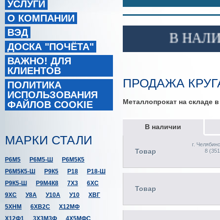
УСЛУГИ
О КОМПАНИИ
ВЭД
В НАЛИЧИ
ДОСКА "ПОЧЁТА"
ВАЖНО! ДЛЯ
КЛИЕНТОВ
ПРОДАЖА КРУГА
ПОЛИТИКА
ИСПОЛЬЗОВАНИЯ
Металлопрокат на складе 
ФАЙЛОВ COOKIE
В наличии
МАРКИ СТАЛИ
г. Челябин
Товар
8 (351
Р6М5
Р6М5-Ш
Р6М5К5
Р6М5К5-Ш
Р9К5
Р18
Р18-Ш
Р9К5-Ш
Р9М4К8
7Х3
6ХС
Товар
9ХС
У8А
У10А
У10
ХВГ
5ХНМ
6ХВ2С
Х12МФ
Х12Ф1
3Х3М3Ф
4Х5МФС