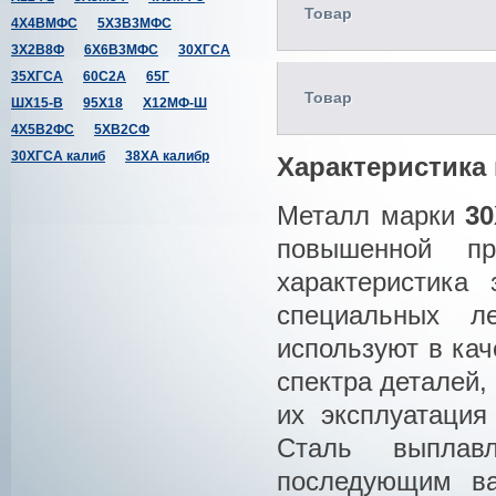
Товар
4Х4ВМФС
5Х3В3МФС
3Х2В8Ф
6Х6В3МФС
30ХГСА
35ХГСА
60С2А
65Г
Товар
ШХ15-В
95Х18
Х12МФ-Ш
4Х5В2ФС
5ХВ2СФ
30ХГСА калиб
38ХА калибр
Характеристика 
Металл марки
3
повышенной пр
характеристика
специальных л
используют в кач
спектра деталей,
их эксплуатация
Cталь выплав
последующим ва