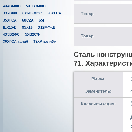
4Х4ВМФС
5Х3В3МФС
3Х2В8Ф
6Х6В3МФС
30ХГСА
Товар
35ХГСА
60С2А
65Г
ШХ15-В
95Х18
Х12МФ-Ш
4Х5В2ФС
5ХВ2СФ
Товар
30ХГСА калиб
38ХА калибр
Сталь конструк
71. Характерист
Марка:
Заменитель:
Классификация: