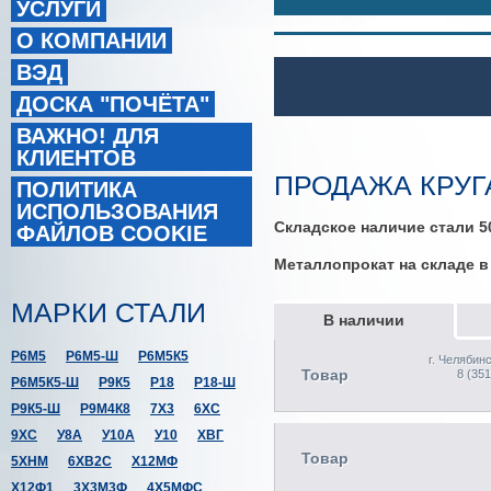
УСЛУГИ
О КОМПАНИИ
ВЭД
В
ДОСКА "ПОЧЁТА"
ВАЖНО! ДЛЯ
КЛИЕНТОВ
ПРОДАЖА КРУГА
ПОЛИТИКА
ИСПОЛЬЗОВАНИЯ
Складское наличие стали 5
ФАЙЛОВ COOKIE
Металлопрокат на складе 
МАРКИ СТАЛИ
В наличии
Р6М5
Р6М5-Ш
Р6М5К5
г. Челябин
Товар
8 (351
Р6М5К5-Ш
Р9К5
Р18
Р18-Ш
Р9К5-Ш
Р9М4К8
7Х3
6ХС
9ХС
У8А
У10А
У10
ХВГ
Товар
5ХНМ
6ХВ2С
Х12МФ
Х12Ф1
3Х3М3Ф
4Х5МФС