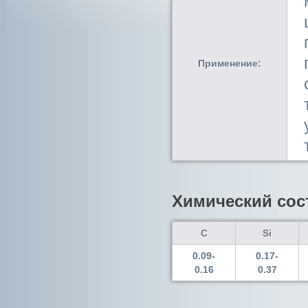
Применение:
Химический сос
C
Si
0.09-
0.17-
0.16
0.37