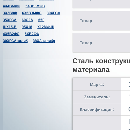
4Х4ВМФС
5Х3В3МФС
3Х2В8Ф
6Х6В3МФС
30ХГСА
35ХГСА
60С2А
65Г
Товар
ШХ15-В
95Х18
Х12МФ-Ш
4Х5В2ФС
5ХВ2СФ
30ХГСА калиб
38ХА калибр
Товар
Сталь конструк
материала
Марка:
Заменитель:
Классификация: