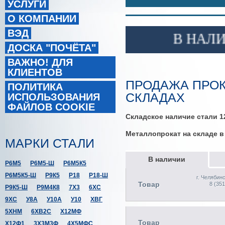
УСЛУГИ
О КОМПАНИИ
ВЭД
В НАЛИЧИ
ДОСКА "ПОЧЁТА"
ВАЖНО! ДЛЯ
КЛИЕНТОВ
ПРОДАЖА ПРОК
ПОЛИТИКА
СКЛАДАХ
ИСПОЛЬЗОВАНИЯ
ФАЙЛОВ COOKIE
Складское наличие стали 
Металлопрокат на складе 
МАРКИ СТАЛИ
В наличии
Р6М5
Р6М5-Ш
Р6М5К5
Р6М5К5-Ш
Р9К5
Р18
Р18-Ш
г. Челябин
Товар
8 (351
Р9К5-Ш
Р9М4К8
7Х3
6ХС
9ХС
У8А
У10А
У10
ХВГ
5ХНМ
6ХВ2С
Х12МФ
Товар
Х12Ф1
3Х3М3Ф
4Х5МФС