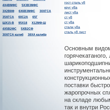
гост сталь у8
4Х4ВМФС
5Х3В3МФС
круг у8а
3Х2В8Ф
6Х6В3МФС
30ХГСА
лист у8а
35ХГСА
60С2А
65Г
ст у8
ст у8а
ШХ15-В
95Х18
Х12МФ-Ш
стали у8а
4Х5В2ФС
5ХВ2СФ
сталь у8 лист
30ХГСА калиб
38ХА калибр
Основным видом
горячекатаного,
шарикоподшипни
инструментально
конструкционны
поставки быстро
жаропрочных спл
на складе любым
так и внутри Рос