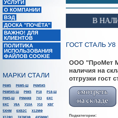
УСЛУГИ
О КОМПАНИИ
ВЭД
В НАЛИЧ
ДОСКА "ПОЧЁТА"
ВАЖНО! ДЛЯ
КЛИЕНТОВ
ГОСТ СТАЛЬ У8
ПОЛИТИКА
ИСПОЛЬЗОВАНИЯ
ФАЙЛОВ COOKIE
ООО "ПроМет М"
наличия на скл
МАРКИ СТАЛИ
отгрузки гост с
Р6М5
Р6М5-Ш
Р6М5К5
Р6М5К5-Ш
Р9К5
Р18
Р18-Ш
Р9К5-Ш
Р9М4К8
7Х3
6ХС
9ХС
У8А
У10А
У10
ХВГ
5ХНМ
6ХВ2С
Х12МФ
Подкатегории:
Х12Ф1
3Х3М3Ф
4Х5МФС