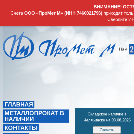
ВНИМАНИЕ! ОСТ
Счета
ООО «ПроМет М» (ИНН 7460021796)
приходят толь
Сверяйте ИН
Нам
ГЛАВНАЯ
МЕТАЛЛОПРОКАТ В
Складское наличие в
НАЛИЧИИ
Челябинске на 03.08.2026
КОНТАКТЫ