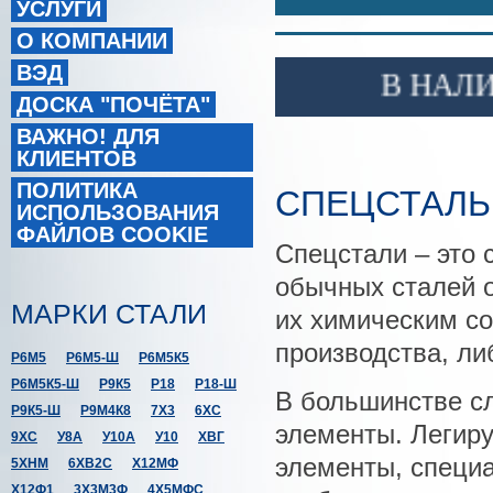
УСЛУГИ
О КОМПАНИИ
ВЭД
В НАЛИЧИ
ДОСКА "ПОЧЁТА"
ВАЖНО! ДЛЯ
КЛИЕНТОВ
ПОЛИТИКА
СПЕЦСТАЛЬ
ИСПОЛЬЗОВАНИЯ
ФАЙЛОВ COOKIE
Спецстали – это 
обычных сталей 
МАРКИ СТАЛИ
их химическим с
производства, ли
Р6М5
Р6М5-Ш
Р6М5К5
Р6М5К5-Ш
Р9К5
Р18
Р18-Ш
В большинстве с
Р9К5-Ш
Р9М4К8
7Х3
6ХС
элементы. Легир
9ХС
У8А
У10А
У10
ХВГ
элементы, специа
5ХНМ
6ХВ2С
Х12МФ
Х12Ф1
3Х3М3Ф
4Х5МФС