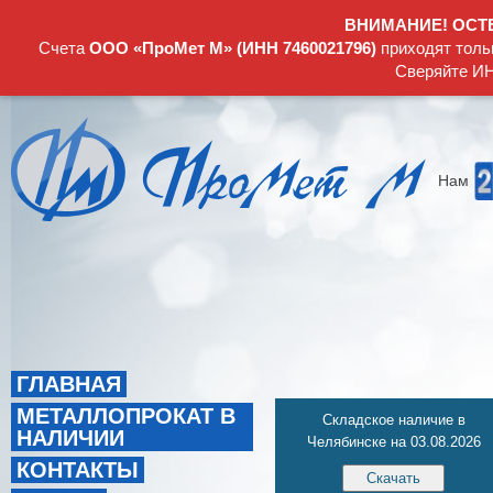
ВНИМАНИЕ! ОСТ
Счета
ООО «ПроМет М» (ИНН 7460021796)
приходят толь
Сверяйте ИН
Нам
ГЛАВНАЯ
МЕТАЛЛОПРОКАТ В
Складское наличие в
НАЛИЧИИ
Челябинске на 03.08.2026
КОНТАКТЫ