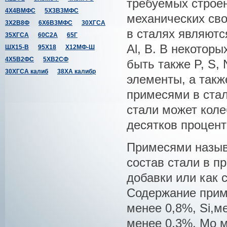
требуемых строен
4Х4ВМФС
5Х3В3МФС
механических св
3Х2В8Ф
6Х6В3МФС
30ХГСА
в сталях являются 
35ХГСА
60С2А
65Г
Al, B. В некотор
ШХ15-В
95Х18
Х12МФ-Ш
4Х5В2ФС
5ХВ2СФ
быть также P, S, 
30ХГСА калиб
38ХА калибр
элементы, а также
примесями в ста
стали может коле
десятков процент
Примесями назыв
состав стали в п
добавки или как
Содержание прим
менее 0,8%, Si,м
менее 0,3%, Mo м